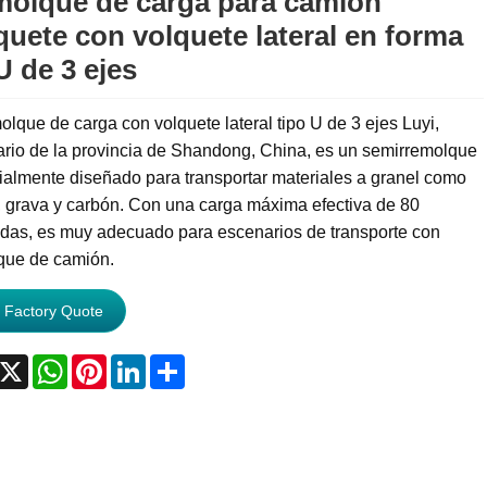
olque de carga para camión
quete con volquete lateral en forma
U de 3 ejes
olque de carga con volquete lateral tipo U de 3 ejes Luyi,
ario de la provincia de Shandong, China, es un semirremolque
almente diseñado para transportar materiales a granel como
, grava y carbón. Con una carga máxima efectiva de 80
adas, es muy adecuado para escenarios de transporte con
que de camión.
 Factory Quote
acebook
X
WhatsApp
Pinterest
LinkedIn
Share