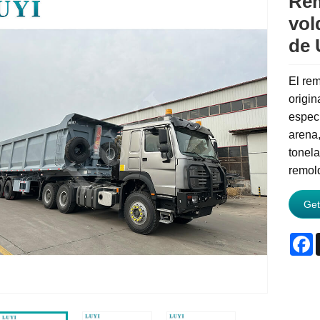
Rem
vol
de 
El rem
origin
especi
arena
tonel
remol
Get
F