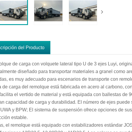
cripción del Producto
olque de carga con volquete lateral tipo U de 3 ejes Luyi, orig
almente diseñado para transportar materiales a granel como ar
das, es muy adecuado para escenarios de transporte con remo
a de carga del remolque está fabricada en acero al carbono, 
 facilita el vertido de material y está equipada con ballestas de
an capacidad de carga y durabilidad. El número de ejes puede
FUWA y BPW; El sistema de suspensión ofrece opciones de su
ción estable.
, el remolque está equipado con estabilizadores estándar JOS