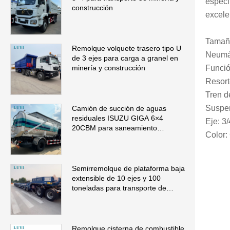
especi
construcción
excele
Tamañ
Remolque volquete trasero tipo U
Neumá
de 3 ejes para carga a granel en
Funció
minería y construcción
Resort
Tren d
Suspe
Camión de succión de aguas
residuales ISUZU GIGA 6×4
Eje: 
20CBM para saneamiento
Color:
municipal
Semirremolque de plataforma baja
extensible de 10 ejes y 100
toneladas para transporte de
maquinaria de gran tamaño
Remolque cisterna de combustible