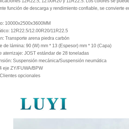
ficaciones 12R22.5, 12.00R20 y 11R22.5. Los colores se pueden
nte función de descarga y rendimiento confiable, se convierte en
o: 10000x2500x3600MM
tico: 12R22.5/12.00R20/11R22.5
n: Transporte arena piedra carbón
e de lámina: 90 (W) mm * 13 (Espesor) mm * 10 (Capa)
e aterrizaje: JOST estándar de 28 toneladas
nsión: Suspensión mecánica/Suspensión neumática
3/4 eje ZY/FUWA/BPW
 Clientes opcionales