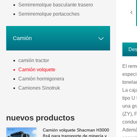
Semirremolque basculante trasero
Semirremolque portacoches

Camión
Des
camión tractor
El rem
Camión volquete
especi
Camión hormigonera
tonela
Camiones Sinotruk
La caj
tipo U
una gr
(ZY), 
nuevos productos
conduc
Además
Camión volquete Shacman H3000
8×4 para transporte de minería y