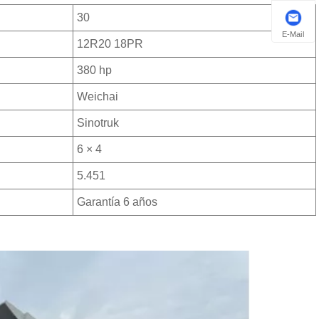
30
E-Mail
12R20 18PR
380 hp
Weichai
Sinotruk
6 × 4
5.451
Garantía 6 años