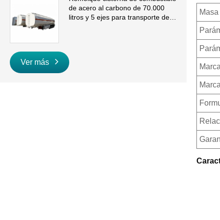
de acero al carbono de 70.000
Masa 
litros y 5 ejes para transporte de
gasolina y diésel a granel
Parám
Parám
Ver más
Marca
Marca
Formu
Relac
Garan
Caract