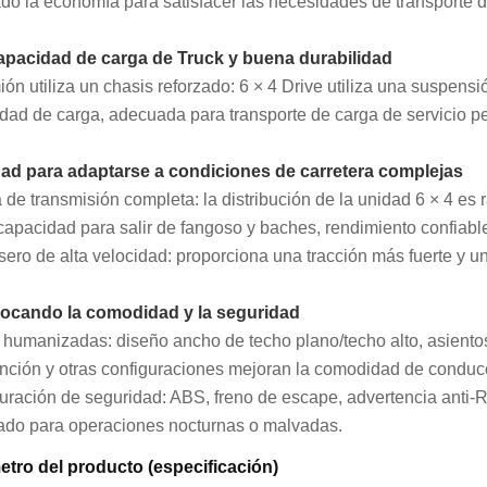
do la economía para satisfacer las necesidades de transporte de
apacidad de carga de Truck y buena durabilidad
ión utiliza un chasis reforzado: 6 × 4 Drive utiliza una suspen
dad de carga, adecuada para transporte de carga de servicio p
dad para adaptarse a condiciones de carretera complejas
 de transmisión completa: la distribución de la unidad 6 × 4 es 
 capacidad para salir de fangoso y baches, rendimiento confiable
asero de alta velocidad: proporciona una tracción más fuerte y 
vocando la comodidad y la seguridad
humanizadas: diseño ancho de techo plano/techo alto, asiento
unción y otras configuraciones mejoran la comodidad de conducc
uración de seguridad: ABS, freno de escape, advertencia anti-R
do para operaciones nocturnas o malvadas.
tro del producto (especificación)