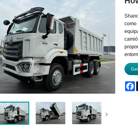
How
Shand
como 
equip
camió
propor
entorn
Get
F