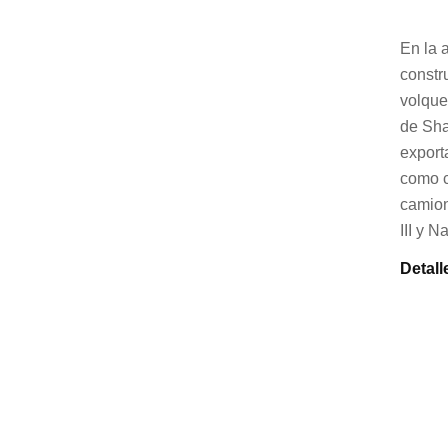
En la 
constr
volque
de Sha
export
como c
camion
III y 
Detall