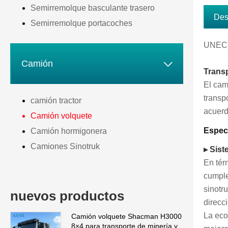
Semirremolque basculante trasero
Des
Semirremolque portacoches
UNECE 

Camión
Transp
El cam
transp
camión tractor
acuerd
Camión volquete
Especi
Camión hormigonera
Camiones Sinotruk
▸ Sist
En tér
cumple
sinotr
nuevos productos
direcc
La eco
Camión volquete Shacman H3000
8×4 para transporte de minería y