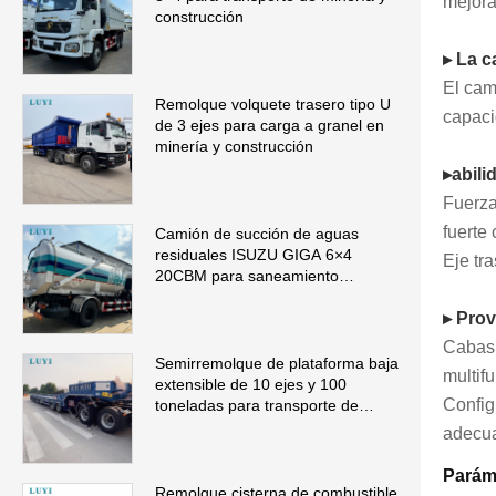
mejora
construcción
▸ La c
El cam
Remolque volquete trasero tipo U
capaci
de 3 ejes para carga a granel en
minería y construcción
▸abili
Fuerza
fuerte
Camión de succión de aguas
residuales ISUZU GIGA 6×4
Eje tr
20CBM para saneamiento
municipal
▸ Pro
Cabas 
Semirremolque de plataforma baja
multif
extensible de 10 ejes y 100
Config
toneladas para transporte de
maquinaria de gran tamaño
adecua
Paráme
Remolque cisterna de combustible