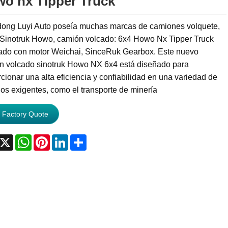
o nx Tipper Truck
ong Luyi Auto poseía muchas marcas de camiones volquete,
Sinotruk Howo, camión volcado: 6x4 Howo Nx Tipper Truck
ado con motor Weichai, SinceRuk Gearbox. Este nuevo
n volcado sinotruk Howo NX 6x4 está diseñado para
cionar una alta eficiencia y confiabilidad en una variedad de
os exigentes, como el transporte de minería
 Factory Quote
acebook
X
WhatsApp
Pinterest
LinkedIn
Share