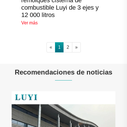
remolques cisterna de
combustible Luyi de 3 ejes y
12 000 litros
Ver más
«
1
2
»
Recomendaciones de noticias
La lista de verificación completa de
mantenimiento de remolques de plataforma
baja [ampliar la vida útil y la seguridad]
Ver más >>