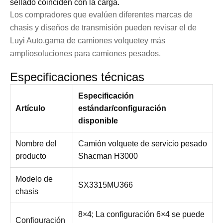
sellado coinciden con la carga.
Los compradores que evalúen diferentes marcas de
chasis y diseños de transmisión pueden revisar el de
Luyi Auto.
gama de camiones volquete
y más
amplio
soluciones para camiones pesados
.
Especificaciones técnicas
Especificación
Artículo
estándar/configuración
disponible
Nombre del
Camión volquete de servicio pesado
producto
Shacman H3000
Modelo de
SX3315MU366
chasis
8×4; La configuración 6×4 se puede
Configuración