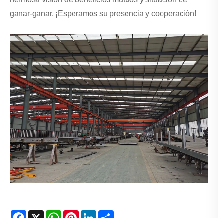
ganar-ganar. ¡Esperamos su presencia y cooperación!
Facebook
X
WhatsApp
Pinterest
LinkedIn
Share