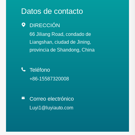
Datos de contacto

DIRECCIÓN
66 Jiliang Road, condado de
Liangshan, ciudad de Jining,
provincia de Shandong, China

Teléfono
+86-15587320008
Correo electrónico

Luyi1@luyiauto.com