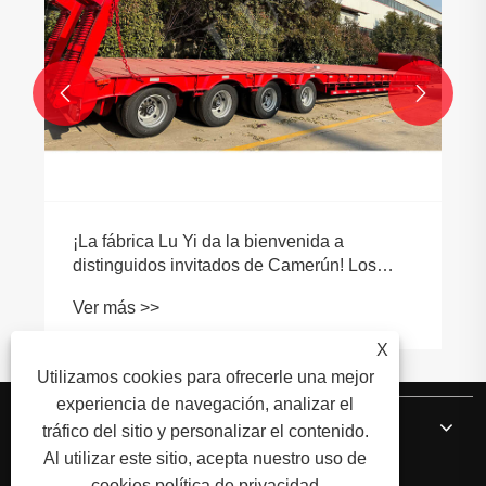


¡La fábrica Lu Yi da la bienvenida a
distinguidos invitados de Camerún! Los
semirremolques de plataforma baja de
Ver más >>
cuatro ejes garantizan pedidos en el
extranjero
X
Utilizamos cookies para ofrecerle una mejor
experiencia de navegación, analizar el
Sobre nosotros
tráfico del sitio y personalizar el contenido.
Al utilizar este sitio, acepta nuestro uso de
cookies.
política de privacidad