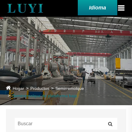
Idioma
Hogar
Productos
Semirremolque
Semirremolque de plataforma baja