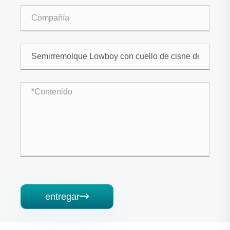
entregar
