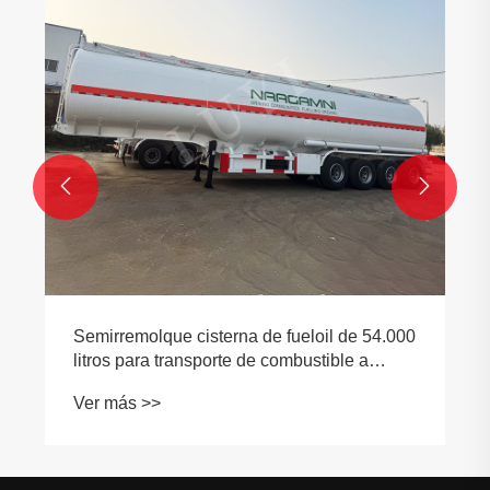


Semirremolque cisterna de fueloil de 54.000
litros para transporte de combustible a
granel: aplicaciones, especificaciones y
Ver más >>
guía de compra