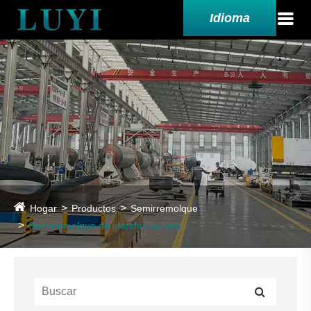
Idioma
Hogar
Productos
Semirremolque
Semirremolque de plataforma baja