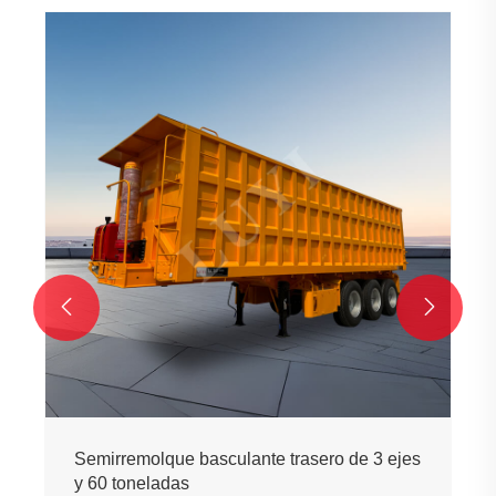
Semirremolque volquet
rectangular negro de 3
Ver más >>


sculante trasero de 3 ejes