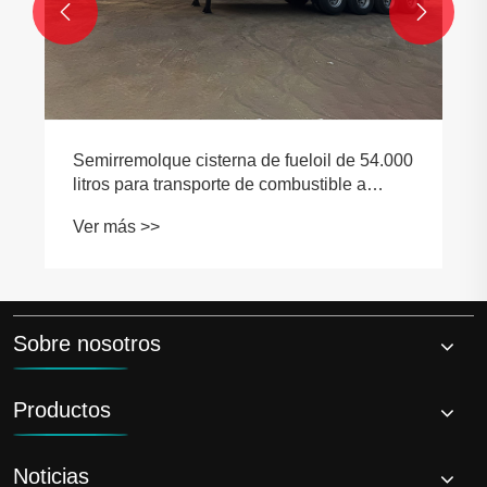


e 54.000
 a
es y
Sobre nosotros
Productos
Noticias