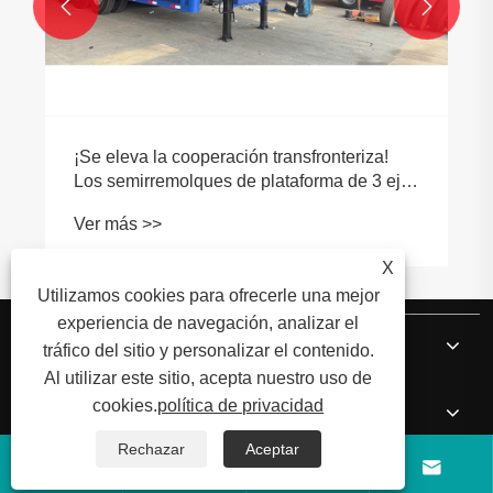


¡Se eleva la cooperación transfronteriza!
Los semirremolques de plataforma de 3 ejes
LUYI se entregaron con éxito a Libia, lo que
Ver más >>
demuestra la fortaleza de fabricación
inteligente de China
X
Utilizamos cookies para ofrecerle una mejor
experiencia de navegación, analizar el
Sobre nosotros
tráfico del sitio y personalizar el contenido.
Al utilizar este sitio, acepta nuestro uso de
cookies.
política de privacidad
Productos
Rechazar
Aceptar




Noticias