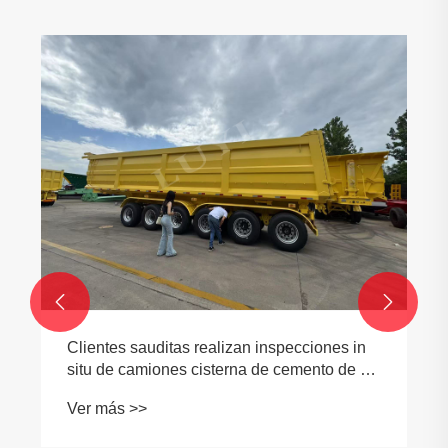


Clientes sauditas realizan inspecciones in
situ de camiones cisterna de cemento de 30
metros cúbicos y logran de manera eficiente
Ver más >>
un pedido de cooperación