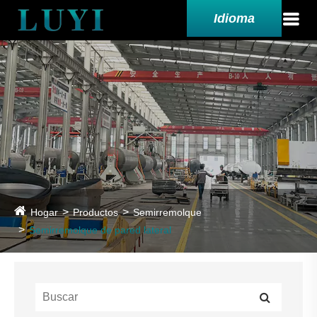
Idioma
Hogar
Productos
Semirremolque
Semirremolque de pared lateral