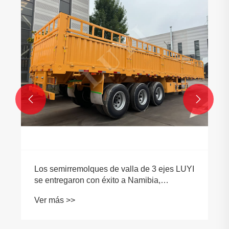


Los semirremolques de valla de 3 ejes LUYI
se entregaron con éxito a Namibia,
estableciendo un nuevo punto de referencia
Ver más >>
para el transporte de carga eficiente