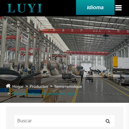
Idioma
Hogar
Productos
Semirremolque
Semirremolque de plataforma baja