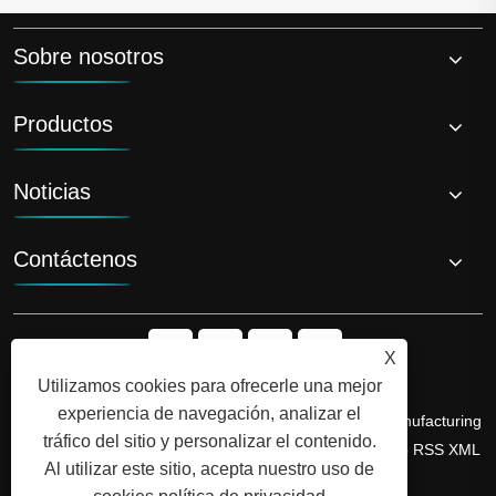
Sobre nosotros
Productos
Noticias
Contáctenos
X
Utilizamos cookies para ofrecerle una mejor
experiencia de navegación, analizar el
Copyright © 2026 Shandong Luyi Dedicated Vehicle Manufacturing
tráfico del sitio y personalizar el contenido.
Co., Ltd. Todos los derechos reservados.
Links
Sitemap
RSS
XML
Al utilizar este sitio, acepta nuestro uso de
política de privacidad