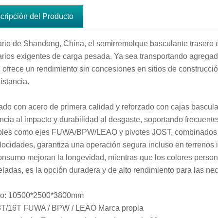
cripción del Producto
ario de Shandong, China, el semirremolque basculante trasero 
rios exigentes de carga pesada. Ya sea transportando agregados
, ofrece un rendimiento sin concesiones en sitios de construcci
istancia.
ado con acero de primera calidad y reforzado con cajas bascu
encia al impacto y durabilidad al desgaste, soportando frecuen
bles como ejes FUWA/BPW/LEAO y pivotes JOST, combinados con
locidades, garantiza una operación segura incluso en terrenos i
onsumo mejoran la longevidad, mientras que los colores person
eladas, es la opción duradera y de alto rendimiento para las n
o: 10500*2500*3800mm
3T/16T FUWA / BPW / LEAO Marca propia