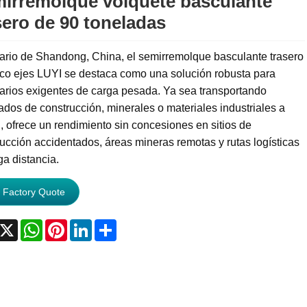
irremolque volquete basculante
sero de 90 toneladas
ario de Shandong, China, el semirremolque basculante trasero
nco ejes LUYI se destaca como una solución robusta para
arios exigentes de carga pesada. Ya sea transportando
dos de construcción, minerales o materiales industriales a
, ofrece un rendimiento sin concesiones en sitios de
ucción accidentados, áreas mineras remotas y rutas logísticas
ga distancia.
 Factory Quote
acebook
X
WhatsApp
Pinterest
LinkedIn
Share