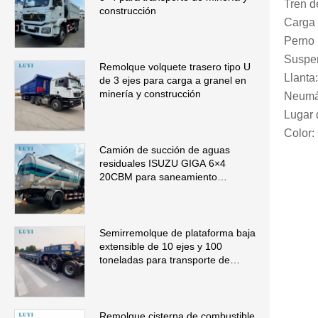
Tren de
construcción
Carga 
Perno 
Suspe
Remolque volquete trasero tipo U
Llanta
de 3 ejes para carga a granel en
minería y construcción
Neumát
Lugar 
Color:
Camión de succión de aguas
residuales ISUZU GIGA 6×4
20CBM para saneamiento
municipal
Semirremolque de plataforma baja
extensible de 10 ejes y 100
toneladas para transporte de
maquinaria de gran tamaño
Remolque cisterna de combustible