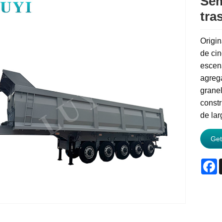
Sem
tra
Origin
de ci
escen
agrega
granel
constr
de lar
Get
F