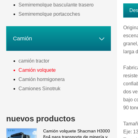
Semirremolque basculante trasero
Des
Semirremolque portacoches
Origin
escena

Camión
granel
larga d
camión tractor
Fabric
Camión volquete
resist
Camión hormigonera
confia
Camiones Sinotruk
dos ve
bajo c
90 ton
nuevos productos
Tamañ
Camión volquete Shacman H3000
Eje: 1
8×4 para transporte de minería y