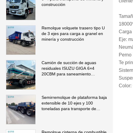
client
construcción
Tamañ
18000
Remolque volquete trasero tipo U
Carga 
de 3 ejes para carga a granel en
Eje: m
minería y construcción
Neumát
Perno 
Te pri
Camión de succión de aguas
residuales ISUZU GIGA 6×4
Sistem
20CBM para saneamiento
Suspe
municipal
Color:
Semirremolque de plataforma baja
extensible de 10 ejes y 100
toneladas para transporte de
maquinaria de gran tamaño
Remolque cisterna de combustible