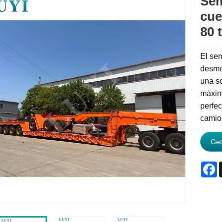
Sem
cue
80 
El sem
desmo
una so
máxim
perfe
camio
Get
F