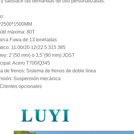
e y satisface las demandas de uso personalizadas.
o:
*2500*1500MM
útil máxima: 80T
arca Fuwa de 13 toneladas
ico: 11.00r20 12r22.5 315 385
rey: 2"(50 mm) o 3,5"(90 mm) JOST
ncipal: Acero T700/Q345
a de frenos: Sistema de frenos de doble línea
nsión: Suspensión mecánica
 Clientes opcionales