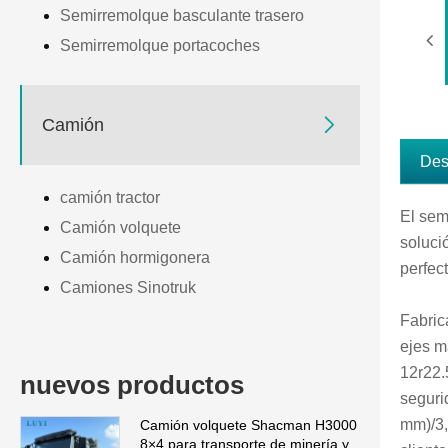
Semirremolque basculante trasero
Semirremolque portacoches

Camión
Des
camión tractor
El sem
Camión volquete
soluci
Camión hormigonera
perfec
Camiones Sinotruk
Fabric
ejes m
12r22.
nuevos productos
seguri
mm)/3,
Camión volquete Shacman H3000
8×4 para transporte de minería y