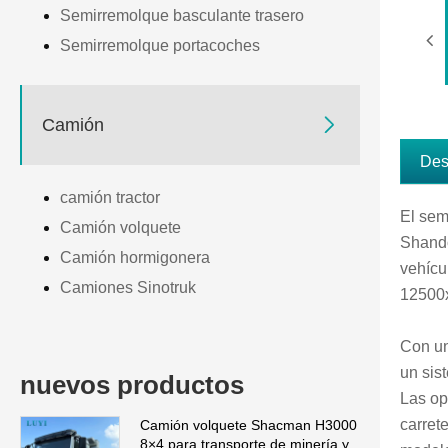
Semirremolque basculante trasero
Semirremolque portacoches

Camión
Des
camión tractor
El sem
Camión volquete
Shando
Camión hormigonera
vehícu
Camiones Sinotruk
12500x
Con un
un sis
nuevos productos
Las op
carret
Camión volquete Shacman H3000
8×4 para transporte de minería y