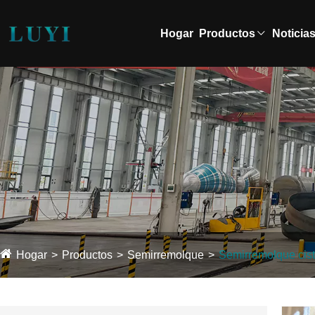
Hogar
Productos
Noticia
Hogar
Productos
Semirremolque
Semirremolque cis