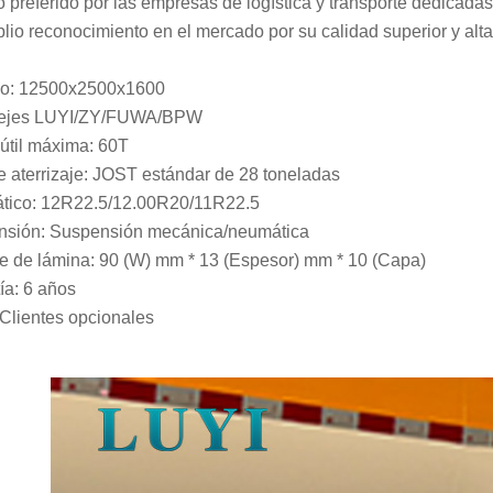
 preferido por las empresas de logística y transporte dedicadas 
lio reconocimiento en el mercado por su calidad superior y alta 
o: 12500x2500x1600
3 ejes LUYI/ZY/FUWA/BPW
útil máxima: 60T
e aterrizaje: JOST estándar de 28 toneladas
tico: 12R22.5/12.00R20/11R22.5
nsión: Suspensión mecánica/neumática
e de lámina: 90 (W) mm * 13 (Espesor) mm * 10 (Capa)
ía: 6 años
 Clientes opcionales