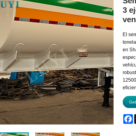
Sem
3 e
ven
El se
tonela
en Sha
especi
vehícu
robust
12500
eficie
Get
F