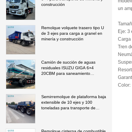
modelo
construcción
un amp
Tamañ
Remolque volquete trasero tipo U
Eje: 
de 3 ejes para carga a granel en
Carga 
minería y construcción
Tren d
Neumá
Suspe
Camión de succión de aguas
residuales ISUZU GIGA 6×4
Resort
20CBM para saneamiento
Garant
municipal
Color:
Semirremolque de plataforma baja
extensible de 10 ejes y 100
toneladas para transporte de
maquinaria de gran tamaño
Remolque cisterna de combustible