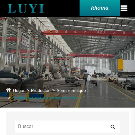
Idioma
Hogar
Productos
Semirremolque
Semirremolque de plataforma baja