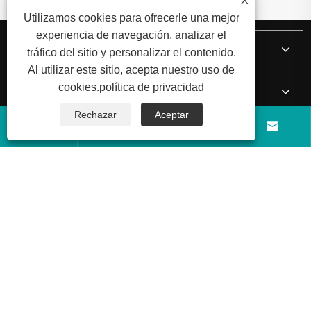
X
Utilizamos cookies para ofrecerle una mejor
experiencia de navegación, analizar el
Sobre nosotros
tráfico del sitio y personalizar el contenido.
Al utilizar este sitio, acepta nuestro uso de
cookies.
política de privacidad
Productos
Rechazar
Aceptar




Noticias
Contáctenos
Copyright © 2026 Shandong Luyi Dedicated Vehicle Manufacturing
Co., Ltd. Todos los derechos reservados.
Links
Sitemap
RSS
XML