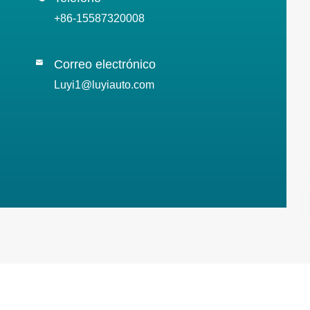
+86-15587320008
Correo electrónico

Luyi1@luyiauto.com