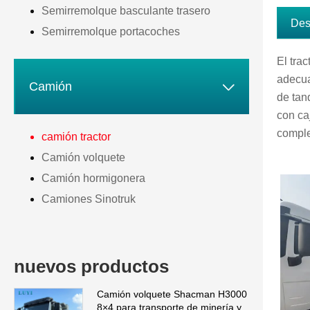
Semirremolque basculante trasero
Des
Semirremolque portacoches
El tra
adecua

Camión
de tan
con ca
comple
camión tractor
Camión volquete
Camión hormigonera
Camiones Sinotruk
nuevos productos
Camión volquete Shacman H3000
8×4 para transporte de minería y