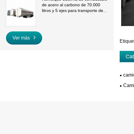
de acero al carbono de 70.000
litros y 5 ejes para transporte de
gasolina y diésel a granel
Ver más
Etique
Cat
camió
Cami