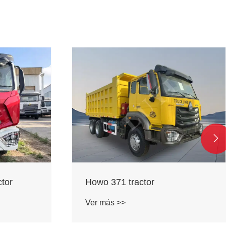

Howo NX440 camión volquete
Ver más >>