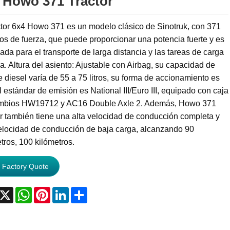
 Howo 371 Tractor
ctor 6x4 Howo 371 es un modelo clásico de Sinotruk, con 371
os de fuerza, que puede proporcionar una potencia fuerte y es
da para el transporte de larga distancia y las tareas de carga
. Altura del asiento: Ajustable con Airbag, su capacidad de
 diesel varía de 55 a 75 litros, su forma de accionamiento es
l estándar de emisión es National III/Euro III, equipado con caja
mbios HW19712 y AC16 Double Axle 2. Además, Howo 371
r también tiene una alta velocidad de conducción completa y
elocidad de conducción de baja carga, alcanzando 90
tros, 100 kilómetros.
 Factory Quote
acebook
X
WhatsApp
Pinterest
LinkedIn
Share