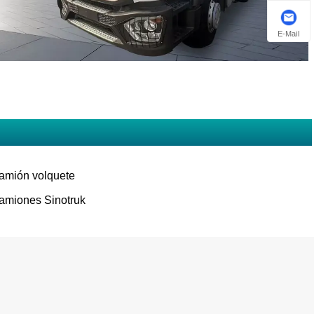
E-Mail
amión volquete
amiones Sinotruk