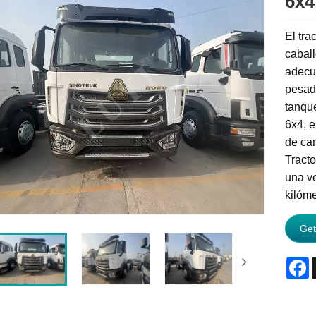
6x4
El tra
caball
adecua
pesada
tanque
6x4, e
de ca
Tracto
una v
kilóme
Get
F