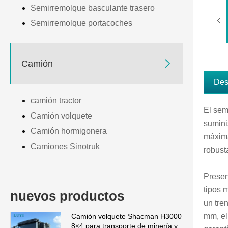
Semirremolque basculante trasero
Semirremolque portacoches

Camión
Des
camión tractor
El sem
Camión volquete
sumini
Camión hormigonera
máxima
Camiones Sinotruk
robust
Presen
tipos 
nuevos productos
un tre
mm, el
Camión volquete Shacman H3000
8×4 para transporte de minería y