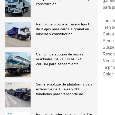
garant
construcción
para p
Tamañ
Remolque volquete trasero tipo U
Tren d
de 3 ejes para carga a granel en
Carga 
minería y construcción
Perno 
Suspe
Resort
Camión de succión de aguas
residuales ISUZU GIGA 6×4
Neumá
20CBM para saneamiento
Te pri
municipal
Color:
Semirremolque de plataforma baja
extensible de 10 ejes y 100
toneladas para transporte de
maquinaria de gran tamaño
Remolque cisterna de combustible