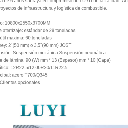
ía de 6 años subraya el compromiso de LUYI con la calidad. Ori
royectos de infraestructura y logística de combustible.
o: 10800x2550x3700MM
e aterrizaje: estándar de 28 toneladas
útil máxima: 60 toneladas
rey: 2"(50 mm) o 3,5"(90 mm) JOST
nsión: Suspensión mecánica Suspensión neumática
e de lámina: 90 (W) mm * 13 (Espesor) mm * 10 (Capa)
tico: 12R22.5/12.00R20/11R22.5
ncipal: acero T700/Q345
 Clientes opcionales