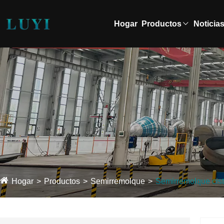
Hogar
Productos
Noticia
Hogar
Productos
Semirremolque
Semirremolque cis