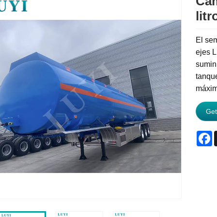
Cam
litr
El sem
ejes L
sumini
tanque
máxima
Get
F