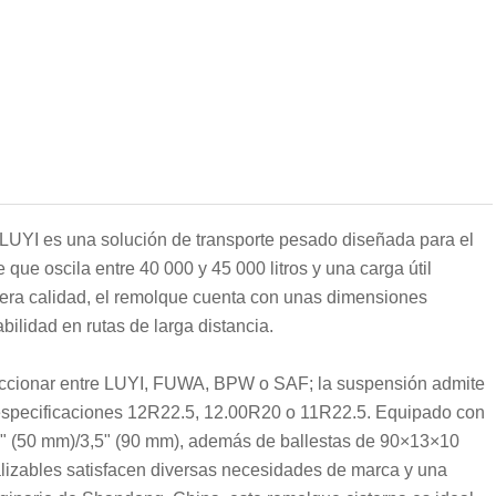
 LUYI es una solución de transporte pesado diseñada para el
que oscila entre 40 000 y 45 000 litros y una carga útil
mera calidad, el remolque cuenta con unas dimensiones
lidad en rutas de larga distancia.
eleccionar entre LUYI, FUWA, BPW o SAF; la suspensión admite
 especificaciones 12R22.5, 12.00R20 o 11R22.5. Equipado con
 2" (50 mm)/3,5" (90 mm), además de ballestas de 90×13×10
alizables satisfacen diversas necesidades de marca y una