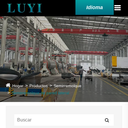
Idioma
Hogar
Productos
Semirremolque
Semirremolque de pared lateral