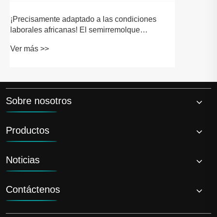
Ver más >>
cisternas de cemento
Sobre nosotros
Productos
Noticias
Contáctenos