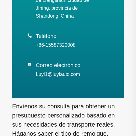
de Liangshan, ciudad de
Jining, provincia de
Shandong, China

Teléfono
+86-15587320008
Correo electrónico

Luyi1@luyiauto.com
Envíenos su consulta para obtener un
presupuesto personalizado basado en
sus necesidades de transporte reales.
Háganos saber el tipo de remolque,