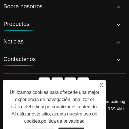
Sobre nosotros
Productos
Noticias
Contáctenos
X
Utilizamos cookies para ofrecerle una mejor
experiencia de navegación, analizar el
Copyright © 2026 Shandong Luyi Dedicated Vehicle Manufacturing
tráfico del sitio y personalizar el contenido.
Co., Ltd. Todos los derechos reservados.
Links
Sitemap
RSS
XML
Al utilizar este sitio, acepta nuestro uso de
política de privacidad
cookies.
política de privacidad