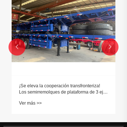


¡Se eleva la cooperación transfronteriza!
Los semirremolques de plataforma de 3 ejes
LUYI se entregaron con éxito a Libia, lo que
Ver más >>
demuestra la fortaleza de fabricación
inteligente de China