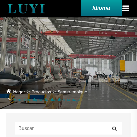
Idioma
Hogar
Productos
Semirremolque
Semirremolque de plataforma baja