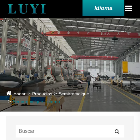
Idioma
Hogar
Productos
Semirremolque
Semirremolque cisterna