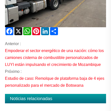
Facebook
X
WhatsApp
Pinterest
LinkedIn
Share
Anterior :
Empoderar el sector energético de una nación: cómo los
camiones cisterna de combustible personalizados de
LUYI están impulsando el crecimiento de Mozambique
Próximo :
Estudio de caso: Remolque de plataforma baja de 4 ejes
personalizado para el mercado de Botswana
Noticias relacionadas