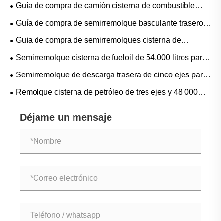
Guía de compra de camión cisterna de combustible
Sinotruk SITRAK 8 × 4 30000L para proyectos de
Guía de compra de semirremolque basculante trasero
reabastecimiento de combustible móvil, diésel y gasolina
gris de 5 ejes para minería, canteras y transporte pesado
Guía de compra de semirremolques cisterna de
a granel
cemento de cuatro ejes para transporte de cemento a
Semirremolque cisterna de fueloil de 54.000 litros para
granel, cenizas volantes y polvo seco
transporte de combustible a granel: aplicaciones,
Semirremolque de descarga trasera de cinco ejes para
especificaciones y guía de compra
transporte a granel en minería, canteras y construcción
Remolque cisterna de petróleo de tres ejes y 48 000
litros totalmente de aluminio: aplicaciones,
Déjame un mensaje
especificaciones y guía de compra