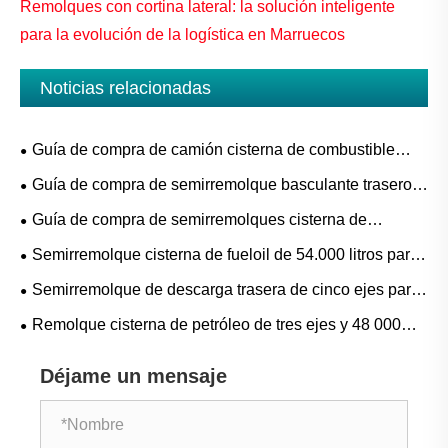
Remolques con cortina lateral: la solución inteligente
para la evolución de la logística en Marruecos
Noticias relacionadas
Guía de compra de camión cisterna de combustible
Sinotruk SITRAK 8 × 4 30000L para proyectos de
Guía de compra de semirremolque basculante trasero
reabastecimiento de combustible móvil, diésel y gasolina
gris de 5 ejes para minería, canteras y transporte pesado
Guía de compra de semirremolques cisterna de
a granel
cemento de cuatro ejes para transporte de cemento a
Semirremolque cisterna de fueloil de 54.000 litros para
granel, cenizas volantes y polvo seco
transporte de combustible a granel: aplicaciones,
Semirremolque de descarga trasera de cinco ejes para
especificaciones y guía de compra
transporte a granel en minería, canteras y construcción
Remolque cisterna de petróleo de tres ejes y 48 000
litros totalmente de aluminio: aplicaciones,
Déjame un mensaje
especificaciones y guía de compra