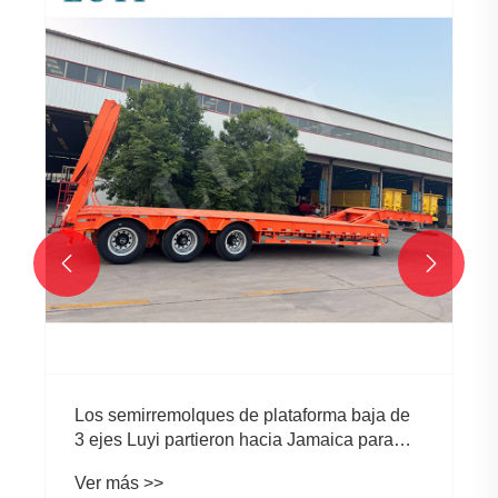


Los semirremolques de plataforma baja de
3 ejes Luyi partieron hacia Jamaica para
ayudar en la construcción de infraestructura
Ver más >>
local