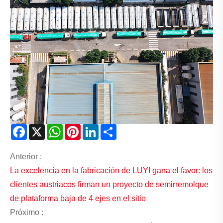
Facebook
X
WhatsApp
Pinterest
LinkedIn
Share
Anterior :
La excelencia en la fabricación de LUYI gana el favor: los
clientes austriacos firman un proyecto de semirremolque
de plataforma baja de 4 ejes en el sitio
Próximo :