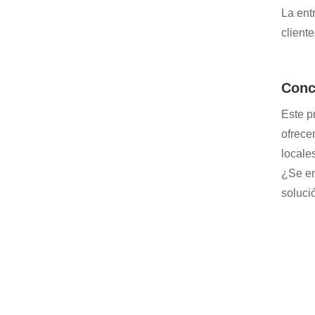
La ent
client
Conc
Este p
ofrece
locale
¿Se en
soluci