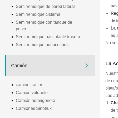
pav
Semirremolque de pared lateral
Reg
Semirremolque cisterna
dist
Semirremolque con tanque de
La 
polvo
equ
Semirremolque basculante trasero
No sol
Semirremolque portacoches
La s

Camión
Nuestr
de con
camión tractor
plataf
Camión volquete
Las ad
Camión hormigonera
Cha
Camiones Sinotruk
de 
en 