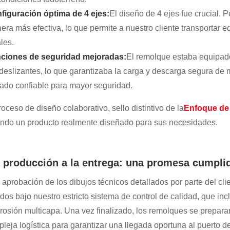
figuración óptima de 4 ejes:
El diseño de 4 ejes fue crucial. Pe
era más efectiva, lo que permite a nuestro cliente transportar e
les.
ciones de seguridad mejoradas:
El remolque estaba equipad
ideslizantes, lo que garantizaba la carga y descarga segura d
nado confiable para mayor seguridad.
roceso de diseño colaborativo, sello distintivo de la
Enfoque de 
endo un producto realmente diseñado para sus necesidades.
a producción a la entrega: una promesa cumpli
a aprobación de los dibujos técnicos detallados por parte del cli
ados bajo nuestro estricto sistema de control de calidad, que in
rrosión multicapa. Una vez finalizado, los remolques se prepar
pleja logística para garantizar una llegada oportuna al puerto 