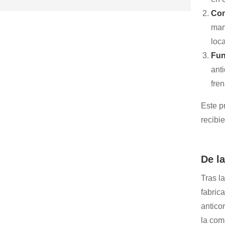
Con
man
loca
Fun
ant
fre
Este p
recibi
De l
Tras l
fabric
antico
la com