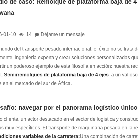
dio de caso: Remolque de plataforma baja de 4
wana
6-01-10
14
Déjame un mensaje
mundo del transporte pesado internacional, el éxito no se trata 
mente, ingeniería experta y crear soluciones personalizadas qu
tir un poderoso ejemplo de esta filosofía en acción: nuestra re
a.
Semirremolques de plataforma baja de 4 ejes
a un valioso
e en el mercado del sur de África.
esafío: navegar por el panorama logístico únic
o cliente, un actor destacado en el sector de logística y const
os muy específicos. El transporte de maquinaria pesada en la r
diciones variables de la carretera:
Una combinación de carret