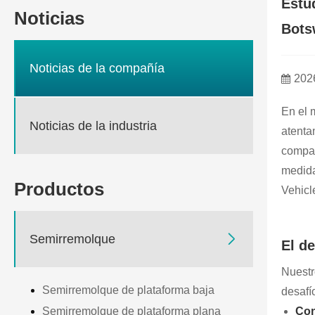
Estu
Noticias
Bots
Noticias de la compañía
202
En el 
Noticias de la industria
atenta
compar
medid
Productos
Vehicl

Semirremolque
El d
Nuestr
Semirremolque de plataforma baja
desafí
Con
Semirremolque de plataforma plana