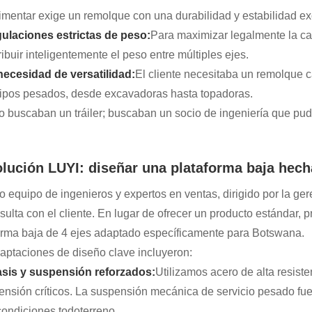
imentar exige un remolque con una durabilidad y estabilidad e
ulaciones estrictas de peso:
Para maximizar legalmente la car
ribuir inteligentemente el peso entre múltiples ejes.
necesidad de versatilidad:
El cliente necesitaba un remolque 
ipos pesados, desde excavadoras hasta topadoras.
o buscaban un tráiler; buscaban un socio de ingeniería que pu
olución LUYI: diseñar una plataforma baja hec
o equipo de ingenieros y expertos en ventas, dirigido por la ger
sulta con el cliente. En lugar de ofrecer un producto estándar
orma baja de 4 ejes adaptado específicamente para Botswana.
aptaciones de diseño clave incluyeron:
sis y suspensión reforzados:
Utilizamos acero de alta resiste
tensión críticos. La suspensión mecánica de servicio pesado fu
condiciones todoterreno.