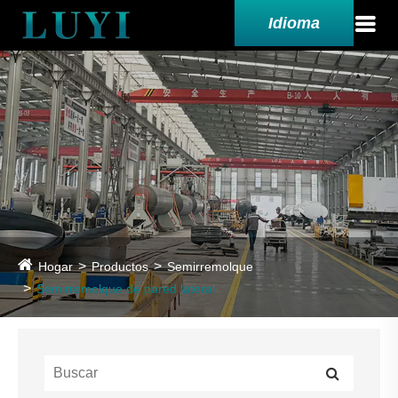
Idioma
Hogar
Productos
Semirremolque
Semirremolque de pared lateral