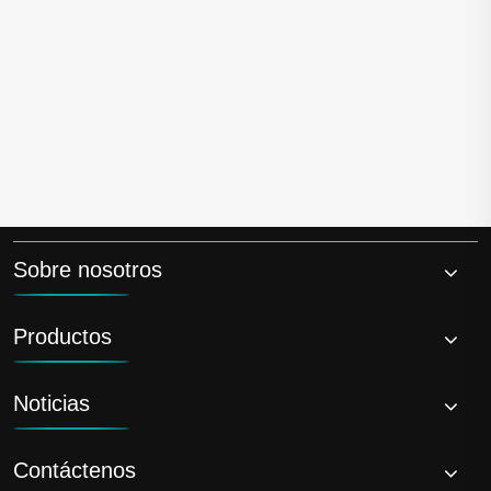
¡Hecho en Shandong, China!
Semirremolque de plataforma baja Luyi de 6
ejes enviado a Sudán
Ver más >>
Sobre nosotros
Productos
Noticias