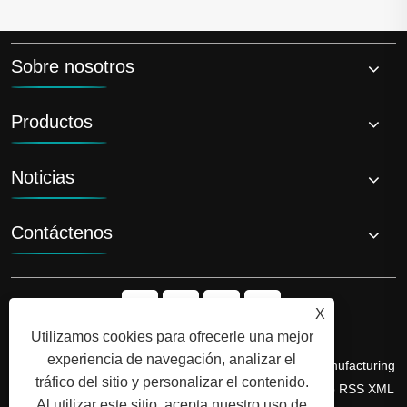
Sobre nosotros
Productos
Noticias
Contáctenos
X
Utilizamos cookies para ofrecerle una mejor
experiencia de navegación, analizar el
Copyright © 2026 Shandong Luyi Dedicated Vehicle Manufacturing
tráfico del sitio y personalizar el contenido.
Co., Ltd. Todos los derechos reservados.
Links
Sitemap
RSS
XML
Al utilizar este sitio, acepta nuestro uso de