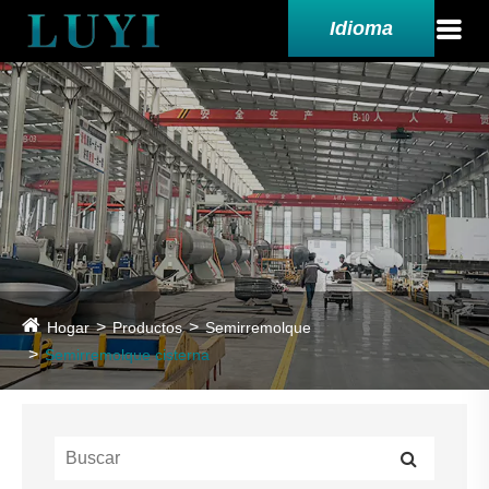
Idioma
Hogar
Productos
Semirremolque
Semirremolque cisterna