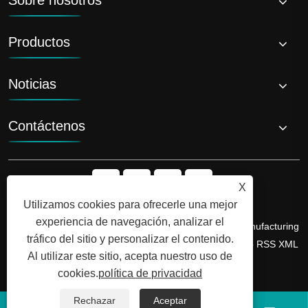
Productos
Noticias
Contáctenos
X
Utilizamos cookies para ofrecerle una mejor
experiencia de navegación, analizar el
Copyright © 2026 Shandong Luyi Dedicated Vehicle Manufacturing
tráfico del sitio y personalizar el contenido.
Co., Ltd. Todos los derechos reservados.
Links
Sitemap
RSS
XML
Al utilizar este sitio, acepta nuestro uso de
política de privacidad
cookies.
política de privacidad
Rechazar
Aceptar