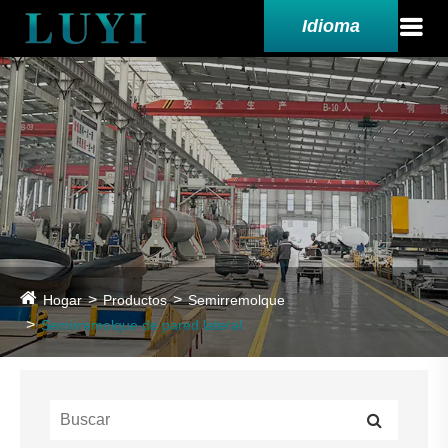
Idioma
Hogar
Productos
Semirremolque
Semirremolque de pared lateral